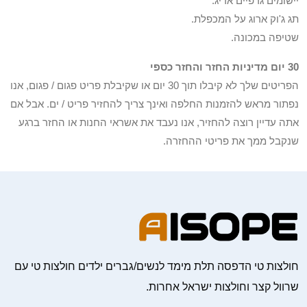
יישומים גרפיים אריג.
תג ג'וק ארוג על המכפלת.
שטיפה במכונה.
30 יום מדיניות החזר והחזר כספי
הפריטים שלך לא קיבלו תוך 30 יום או שקיבלת פריט פגום / פגום, אנו
נפתור מראש להזמנות החלפה ואינך צריך להחזיר פריט / ים. אבל אם
אתה עדיין רוצה להחזיר, אנו נעבד את אשראי החנות או החזר ברגע
שנקבל ממך את פריטי ההחזרה.
חולצות טי הדפסה תלת מימד לנשים/גברים ילדים חולצות טי עם
שרוול קצר וחולצות ישראל אחרות.