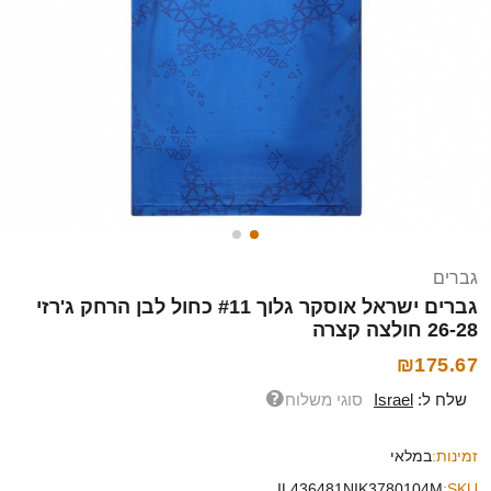
גברים
גברים ישראל אוסקר גלוך #11 כחול לבן הרחק ג'רזי
26-28 חולצה קצרה
₪175.67
שלח ל:
Israel
סוגי משלוח
זמינות:
במלאי
IL436481NIK3780104M
SKU: