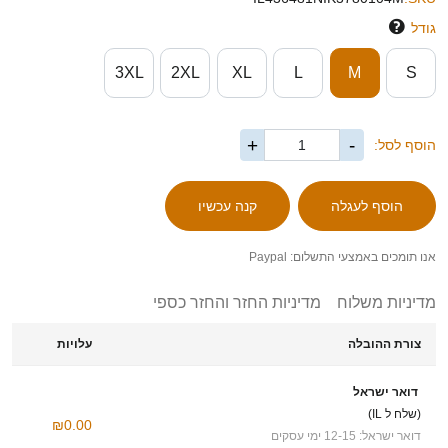
גודל
3XL
2XL
XL
L
M
S
+
-
הוסף לסל:
אנו תומכים באמצעי התשלום: Paypal
מדיניות משלוח
מדיניות החזר והחזר כספי
צורת ההובלה
עלויות
דואר ישראל
(שלח ל IL)
₪0.00
דואר ישראל: 12-15 ימי עסקים