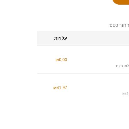
החזר כספי
עלויות
₪0.00
וח חינם
₪41.97