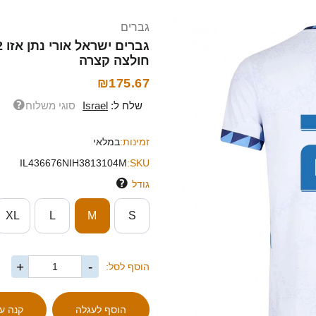
גברים
חולצה קצרה
₪175.67
שלח ל:
Israel
סוגי משלוח
זמינות:
במלאי
IL436676NIH3813104M
SKU:
גודל
XL
L
M
S
+
-
הוסף לסל: