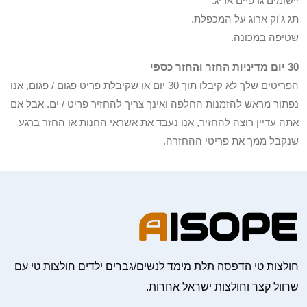
יישומים גרפיים אריג.
תג ג'וק ארוג על המכפלת.
שטיפה במכונה.
30 יום מדיניות החזר והחזר כספי
הפריטים שלך לא קיבלו תוך 30 יום או שקיבלת פריט פגום / פגום, אנו
נפתור מראש להזמנות החלפה ואינך צריך להחזיר פריט / ים. אבל אם
אתה עדיין רוצה להחזיר, אנו נעבד את אשראי החנות או החזר ברגע
שנקבל ממך את פריטי ההחזרה.
חולצות טי הדפסה תלת מימד לנשים/גברים ילדים חולצות טי עם
שרוול קצר וחולצות ישראל אחרות.