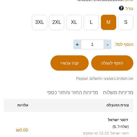
גודל
3XL
2XL
XL
L
M
S
+
-
הוסף לסל:
אנו תומכים באמצעי התשלום: Paypal
מדיניות משלוח
מדיניות החזר והחזר כספי
צורת ההובלה
עלויות
דואר ישראל
(שלח ל IL)
₪0.00
דואר ישראל: 12-15 ימי עסקים