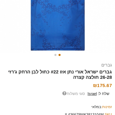
גברים
גברים ישראל אורי נתן אזו #22 כחול לבן הרחק ג'רזי
26-28 חולצה קצרה
₪175.67
שלח ל:
Israel
סוגי משלוח
זמינות:
במלאי
IL436679NIK3813104M
SKU: