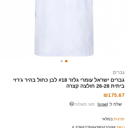
גברים
גברים ישראל עומרי גלזר #18 לבן כחול בהיר ג'רזי
ביתית 26-28 חולצה קצרה
₪175.67
שלח ל:
Israel
סוגי משלוח
זמינות:
במלאי
IL436622NIH3804104M
SKU: