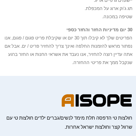
יישומים גרפיים אריג.
תג ג'וק ארוג על המכפלת.
שטיפה במכונה.
30 יום מדיניות החזר והחזר כספי
הפריטים שלך לא קיבלו תוך 30 יום או שקיבלת פריט פגום / פגום, אנו
נפתור מראש להזמנות החלפה ואינך צריך להחזיר פריט / ים. אבל אם
אתה עדיין רוצה להחזיר, אנו נעבד את אשראי החנות או החזר ברגע
שנקבל ממך את פריטי ההחזרה.
חולצות טי הדפסה תלת מימד לנשים/גברים ילדים חולצות טי עם
שרוול קצר וחולצות ישראל אחרות.