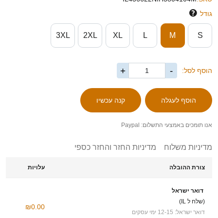
גודל
3XL
2XL
XL
L
M
S
+
-
הוסף לסל:
אנו תומכים באמצעי התשלום: Paypal
מדיניות משלוח
מדיניות החזר והחזר כספי
צורת ההובלה
עלויות
דואר ישראל
(שלח ל IL)
₪0.00
דואר ישראל: 12-15 ימי עסקים