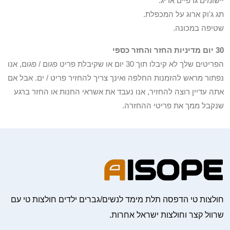
יישומים גרפיים אריג.
תג ג'וק ארוג על המכפלת.
שטיפה במכונה.
30 יום מדיניות החזר והחזר כספי
הפריטים שלך לא קיבלו תוך 30 יום או שקיבלת פריט פגום / פגום, אנו
נפתור מראש להזמנות החלפה ואינך צריך להחזיר פריט / ים. אבל אם
אתה עדיין רוצה להחזיר, אנו נעבד את אשראי החנות או החזר ברגע
שנקבל ממך את פריטי ההחזרה.
חולצות טי הדפסה תלת מימד לנשים/גברים ילדים חולצות טי עם
שרוול קצר וחולצות ישראל אחרות.