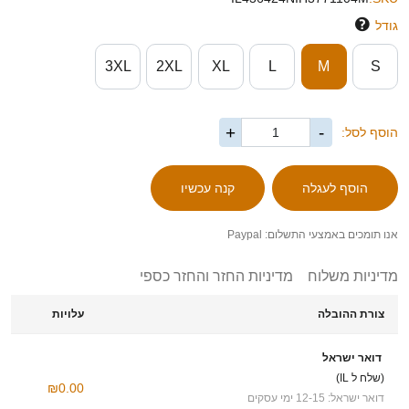
גודל
3XL
2XL
XL
L
M
S
+
-
הוסף לסל:
אנו תומכים באמצעי התשלום: Paypal
מדיניות משלוח
מדיניות החזר והחזר כספי
צורת ההובלה
עלויות
דואר ישראל
(שלח ל IL)
₪0.00
דואר ישראל: 12-15 ימי עסקים