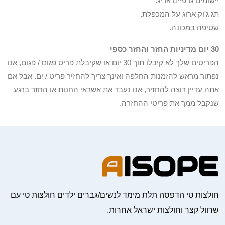
יישומים גרפיים אריג.
תג ג'וק ארוג על המכפלת.
שטיפה במכונה.
30 יום מדיניות החזר והחזר כספי
הפריטים שלך לא קיבלו תוך 30 יום או שקיבלת פריט פגום / פגום, אנו
נפתור מראש להזמנות החלפה ואינך צריך להחזיר פריט / ים. אבל אם
אתה עדיין רוצה להחזיר, אנו נעבד את אשראי החנות או החזר ברגע
שנקבל ממך את פריטי ההחזרה.
חולצות טי הדפסה תלת מימד לנשים/גברים ילדים חולצות טי עם
שרוול קצר וחולצות ישראל אחרות.