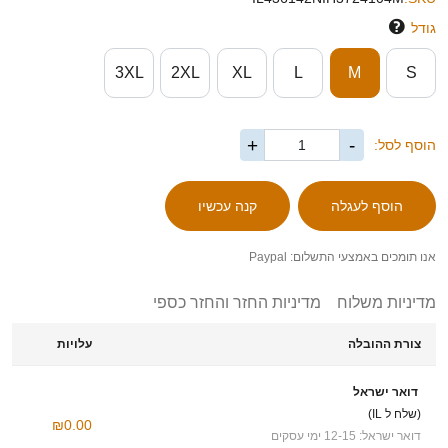
גודל
3XL
2XL
XL
L
M
S
+
-
הוסף לסל:
אנו תומכים באמצעי התשלום: Paypal
מדיניות משלוח
מדיניות החזר והחזר כספי
צורת ההובלה
עלויות
דואר ישראל
(שלח ל IL)
₪0.00
דואר ישראל: 12-15 ימי עסקים