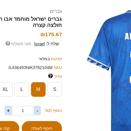
גברים
חולצה קצרה
₪175.67
שלח ל:
Israel
סוגי משלוח
זמינות:
במלאי
IL436493NIK3782104M
SKU:
גודל
XL
L
M
S
+
-
הוסף לסל: