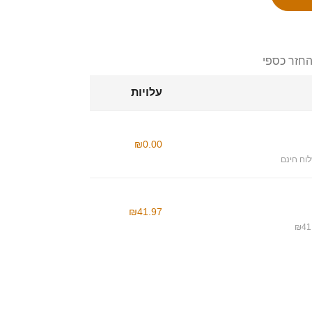
החזר כספי
עלויות
₪0.00
וח חינם
₪41.97