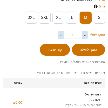
גודל
3XL
2XL
XL
L
M
S
+
-
הוסף לסל:
אנו תומכים באמצעי התשלום: Paypal
מדיניות משלוח
מדיניות החזר והחזר כספי
צורת ההובלה
עלויות
דואר ישראל
(שלח ל IL)
₪0.00
דואר ישראל: 12-15 ימי עסקים