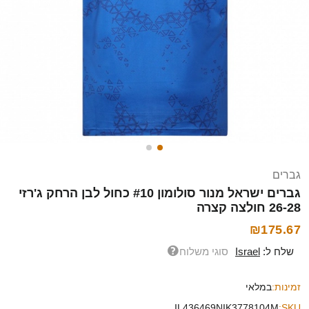
גברים
גברים ישראל מנור סולומון #10 כחול לבן הרחק ג'רזי
26-28 חולצה קצרה
₪175.67
שלח ל:
Israel
סוגי משלוח
זמינות:
במלאי
IL436469NIK3778104M
SKU: