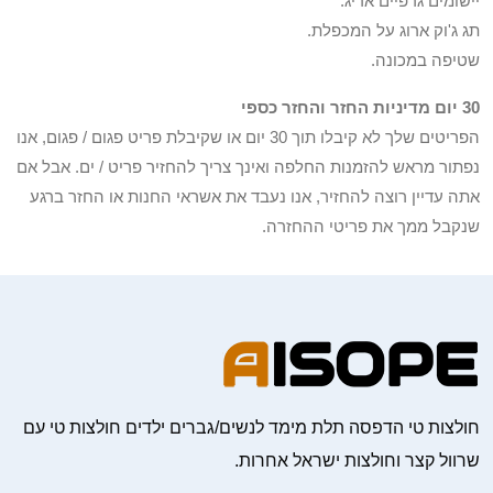
יישומים גרפיים אריג.
תג ג'וק ארוג על המכפלת.
שטיפה במכונה.
30 יום מדיניות החזר והחזר כספי
הפריטים שלך לא קיבלו תוך 30 יום או שקיבלת פריט פגום / פגום, אנו
נפתור מראש להזמנות החלפה ואינך צריך להחזיר פריט / ים. אבל אם
אתה עדיין רוצה להחזיר, אנו נעבד את אשראי החנות או החזר ברגע
שנקבל ממך את פריטי ההחזרה.
חולצות טי הדפסה תלת מימד לנשים/גברים ילדים חולצות טי עם
שרוול קצר וחולצות ישראל אחרות.