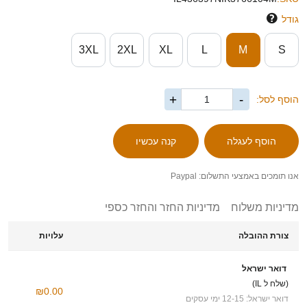
גודל
3XL
2XL
XL
L
M
S
+
-
הוסף לסל:
אנו תומכים באמצעי התשלום: Paypal
מדיניות משלוח
מדיניות החזר והחזר כספי
צורת ההובלה
עלויות
דואר ישראל
(שלח ל IL)
₪0.00
דואר ישראל: 12-15 ימי עסקים