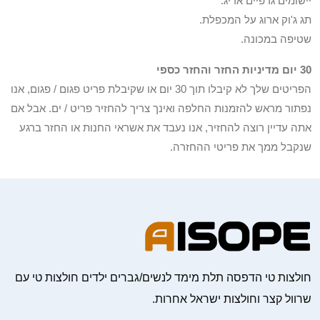
יישומים גרפיים אריג.
תג ג'וק ארוג על המכפלת.
שטיפה במכונה.
30 יום מדיניות החזר והחזר כספי
הפריטים שלך לא קיבלו תוך 30 יום או שקיבלת פריט פגום / פגום, אנו
נפתור מראש להזמנות החלפה ואינך צריך להחזיר פריט / ים. אבל אם
אתה עדיין רוצה להחזיר, אנו נעבד את אשראי החנות או החזר ברגע
שנקבל ממך את פריטי ההחזרה.
חולצות טי הדפסה תלת מימד לנשים/גברים ילדים חולצות טי עם
שרוול קצר וחולצות ישראל אחרות.