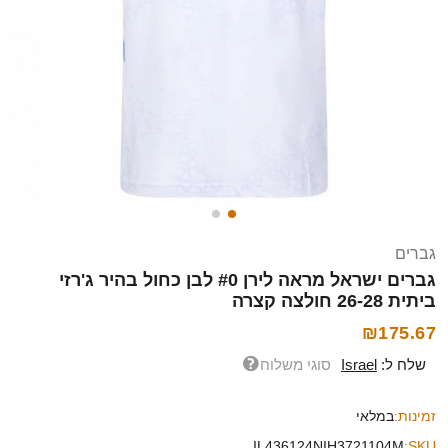
גברים
גברים ישראל מראה לירן #0 לבן כחול בהיר ג'רזי
ביתית 26-28 חולצה קצרה
₪175.67
שלח ל:
Israel
סוגי משלוח
זמינות:
במלאי
IL436124NIH3721104M
SKU: