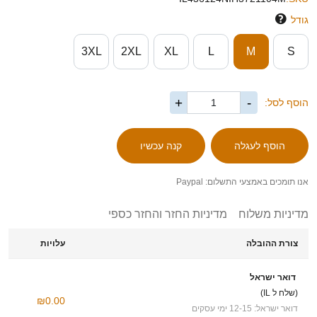
גודל
3XL
2XL
XL
L
M
S
+
-
הוסף לסל:
אנו תומכים באמצעי התשלום: Paypal
מדיניות משלוח
מדיניות החזר והחזר כספי
צורת ההובלה
עלויות
דואר ישראל
(שלח ל IL)
₪0.00
דואר ישראל: 12-15 ימי עסקים