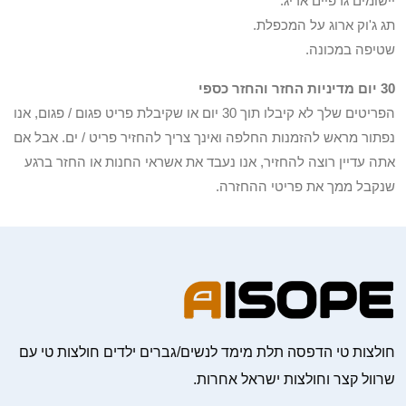
יישומים גרפיים אריג.
תג ג'וק ארוג על המכפלת.
שטיפה במכונה.
30 יום מדיניות החזר והחזר כספי
הפריטים שלך לא קיבלו תוך 30 יום או שקיבלת פריט פגום / פגום, אנו
נפתור מראש להזמנות החלפה ואינך צריך להחזיר פריט / ים. אבל אם
אתה עדיין רוצה להחזיר, אנו נעבד את אשראי החנות או החזר ברגע
שנקבל ממך את פריטי ההחזרה.
חולצות טי הדפסה תלת מימד לנשים/גברים ילדים חולצות טי עם
שרוול קצר וחולצות ישראל אחרות.