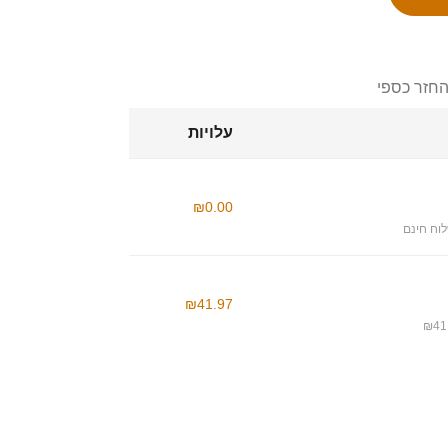
החזר כספי
עלויות
₪0.00
וח חינם
₪41.97