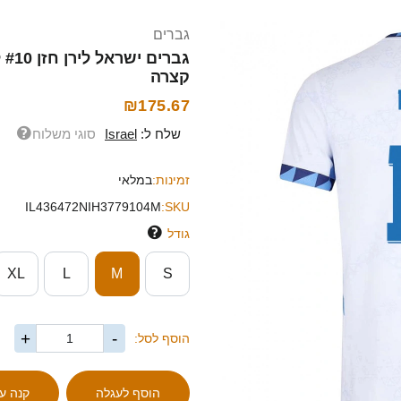
גברים
קצרה
₪175.67
שלח ל:
Israel
סוגי משלוח
זמינות:
במלאי
IL436472NIH3779104M
SKU:
גודל
XL
L
M
S
+
-
הוסף לסל: