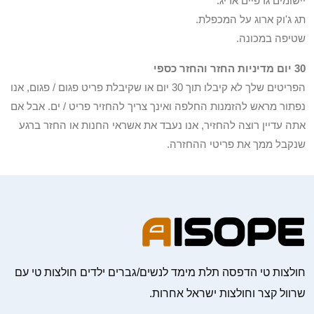
יישומים גרפיים אריג.
תג ג'וק ארוג על המכפלת.
שטיפה במכונה.
30 יום מדיניות החזר והחזר כספי
הפריטים שלך לא קיבלו תוך 30 יום או שקיבלת פריט פגום / פגום, אנו
נפתור מראש להזמנות החלפה ואינך צריך להחזיר פריט / ים. אבל אם
אתה עדיין רוצה להחזיר, אנו נעבד את אשראי החנות או החזר ברגע
שנקבל ממך את פריטי ההחזרה.
חולצות טי הדפסה תלת מימד לנשים/גברים ילדים חולצות טי עם
שרוול קצר וחולצות ישראל אחרות.