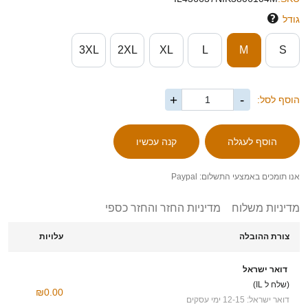
גודל
3XL
2XL
XL
L
M
S
+
-
הוסף לסל:
אנו תומכים באמצעי התשלום: Paypal
מדיניות משלוח
מדיניות החזר והחזר כספי
צורת ההובלה
עלויות
דואר ישראל
(שלח ל IL)
₪0.00
דואר ישראל: 12-15 ימי עסקים