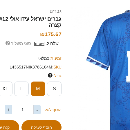
גברים
קצרה
₪175.67
שלח ל:
Israel
סוגי משלוח
זמינות:
במלאי
IL436517NIK3786104M
SKU:
גודל
XL
L
M
S
+
-
הוסף לסל: