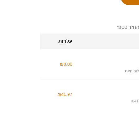
החזר כספי
עלויות
₪0.00
וח חינם
₪41.97