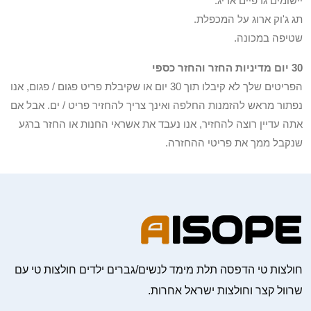
יישומים גרפיים אריג.
תג ג'וק ארוג על המכפלת.
שטיפה במכונה.
30 יום מדיניות החזר והחזר כספי
הפריטים שלך לא קיבלו תוך 30 יום או שקיבלת פריט פגום / פגום, אנו
נפתור מראש להזמנות החלפה ואינך צריך להחזיר פריט / ים. אבל אם
אתה עדיין רוצה להחזיר, אנו נעבד את אשראי החנות או החזר ברגע
שנקבל ממך את פריטי ההחזרה.
חולצות טי הדפסה תלת מימד לנשים/גברים ילדים חולצות טי עם
שרוול קצר וחולצות ישראל אחרות.