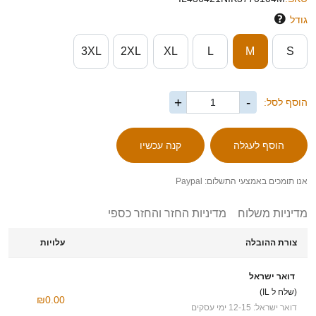
גודל
3XL
2XL
XL
L
M
S
+
-
הוסף לסל:
אנו תומכים באמצעי התשלום: Paypal
מדיניות משלוח
מדיניות החזר והחזר כספי
צורת ההובלה
עלויות
דואר ישראל
(שלח ל IL)
₪0.00
דואר ישראל: 12-15 ימי עסקים