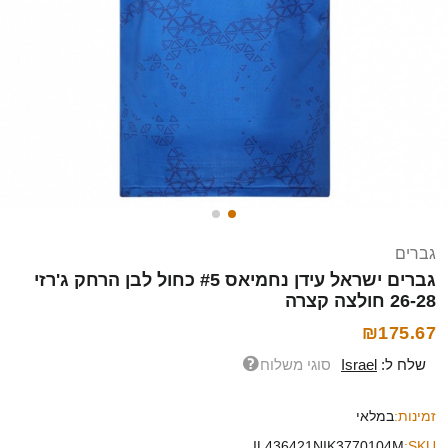
גברים
גברים ישראל עידן נחמיאס #5 כחול לבן הרחק ג'רזי
26-28 חולצה קצרה
₪175.67
שלח ל:
Israel
סוגי משלוח
זמינות:
במלאי
IL436421NIK3770104M
SKU: