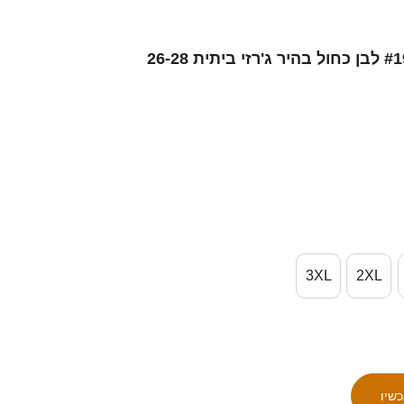
גברים ישראל דור תורג'מן #19 לבן כחול בהיר ג'רזי ביתית 26-28
3XL
2XL