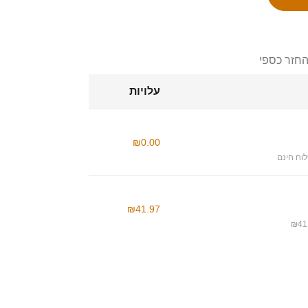
החזר כספי
עלויות
₪0.00
וח חינם
₪41.97