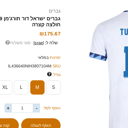
גברים
חולצה קצרה
₪175.67
שלח ל:
Israel
סוגי משלוח
זמינות:
במלאי
IL436640NIH3807104M
SKU:
גודל
XL
L
M
S
+
-
הוסף לסל: