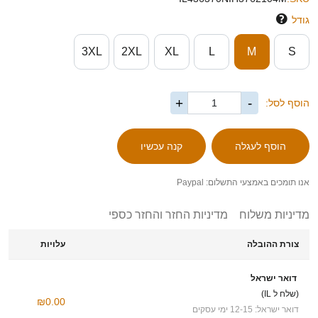
גודל
3XL
2XL
XL
L
M
S
+
-
הוסף לסל:
אנו תומכים באמצעי התשלום: Paypal
מדיניות משלוח
מדיניות החזר והחזר כספי
צורת ההובלה
עלויות
דואר ישראל
(שלח ל IL)
₪0.00
דואר ישראל: 12-15 ימי עסקים