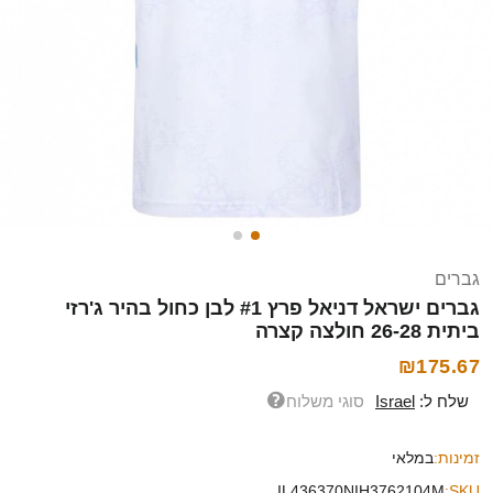
גברים
גברים ישראל דניאל פרץ #1 לבן כחול בהיר ג'רזי
ביתית 26-28 חולצה קצרה
₪175.67
שלח ל:
Israel
סוגי משלוח
זמינות:
במלאי
IL436370NIH3762104M
SKU: