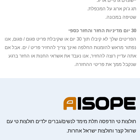
יישומים גרפיים אריג.
תג ג'וק ארוג על המכפלת.
שטיפה במכונה.
30 יום מדיניות החזר והחזר כספי
הפריטים שלך לא קיבלו תוך 30 יום או שקיבלת פריט פגום / פגום, אנו
נפתור מראש להזמנות החלפה ואינך צריך להחזיר פריט / ים. אבל אם
אתה עדיין רוצה להחזיר, אנו נעבד את אשראי החנות או החזר ברגע
שנקבל ממך את פריטי ההחזרה.
חולצות טי הדפסה תלת מימד לנשים/גברים ילדים חולצות טי עם
שרוול קצר וחולצות ישראל אחרות.