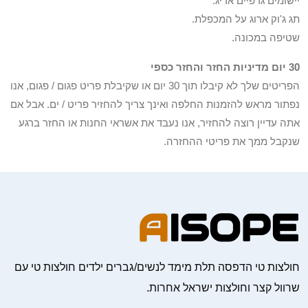
יישומים גרפיים אריג.
תג ג'וק ארוג על המכפלת.
שטיפה במכונה.
30 יום מדיניות החזר והחזר כספי
הפריטים שלך לא קיבלו תוך 30 יום או שקיבלת פריט פגום / פגום, אנו
נפתור מראש להזמנות החלפה ואינך צריך להחזיר פריט / ים. אבל אם
אתה עדיין רוצה להחזיר, אנו נעבד את אשראי החנות או החזר ברגע
שנקבל ממך את פריטי ההחזרה.
חולצות טי הדפסה תלת מימד לנשים/גברים ילדים חולצות טי עם
שרוול קצר וחולצות ישראל אחרות.