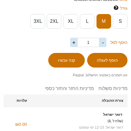
גודל
3XL
2XL
XL
L
M
S
+
-
הוסף לסל:
אנו תומכים באמצעי התשלום: Paypal
מדיניות משלוח
מדיניות החזר והחזר כספי
צורת ההובלה
עלויות
דואר ישראל
(שלח ל IL)
₪0.00
דואר ישראל: 12-15 ימי עסקים