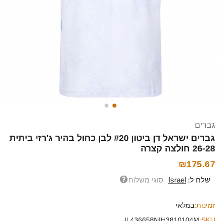
גברים
גברים ישראל דן ביטון #20 לבן כחול בהיר ג'רזי ביתית
26-28 חולצה קצרה
₪175.67
שלח ל:
Israel
סוגי משלוח
זמינות:
במלאי
IL436658NIH3810104M
SKU: