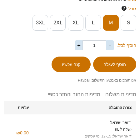
גודל
3XL
2XL
XL
L
M
S
+
-
הוסף לסל:
אנו תומכים באמצעי התשלום: Paypal
מדיניות משלוח
מדיניות החזר והחזר כספי
צורת ההובלה
עלויות
דואר ישראל
(שלח ל IL)
₪0.00
דואר ישראל: 12-15 ימי עסקים