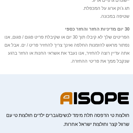
יישומים גרפיים אריג.
תג ג'וק ארוג על המכפלת.
שטיפה במכונה.
30 יום מדיניות החזר והחזר כספי
הפריטים שלך לא קיבלו תוך 30 יום או שקיבלת פריט פגום / פגום, אנו
נפתור מראש להזמנות החלפה ואינך צריך להחזיר פריט / ים. אבל אם
אתה עדיין רוצה להחזיר, אנו נעבד את אשראי החנות או החזר ברגע
שנקבל ממך את פריטי ההחזרה.
חולצות טי הדפסה תלת מימד לנשים/גברים ילדים חולצות טי עם
שרוול קצר וחולצות ישראל אחרות.