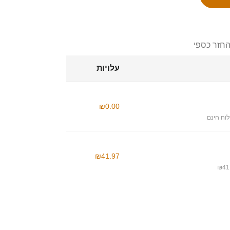
החזר כספי
עלויות
₪0.00
וח חינם
₪41.97