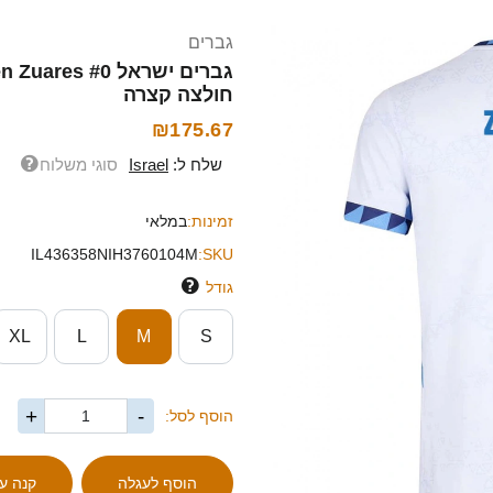
גברים
חולצה קצרה
₪175.67
שלח ל:
Israel
סוגי משלוח
זמינות:
במלאי
IL436358NIH3760104M
SKU:
גודל
XL
L
M
S
+
-
הוסף לסל: