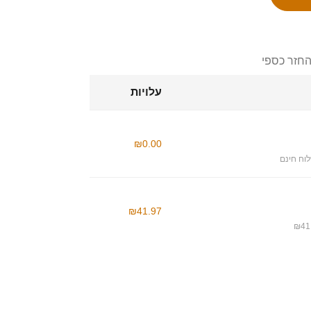
החזר כספי
עלויות
₪0.00
וח חינם
₪41.97