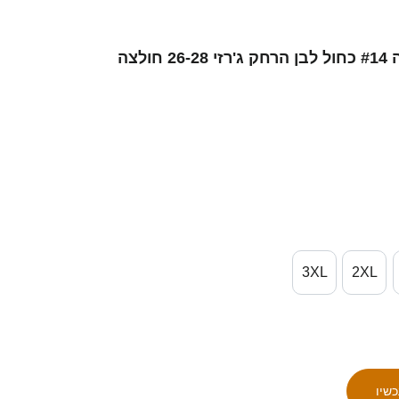
גברים ישראל בסאם זערורה #14 כחול לבן הרחק ג'רזי 26-28 חולצה
3XL
2XL