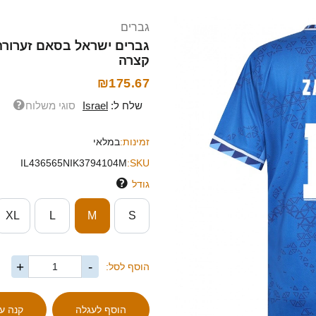
גברים
קצרה
₪175.67
שלח ל:
Israel
סוגי משלוח
זמינות:
במלאי
IL436565NIK3794104M
SKU:
גודל
XL
L
M
S
+
-
הוסף לסל: