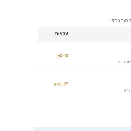
החזר כספי
עלויות
₪0.00
וח חינם
₪41.97