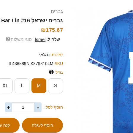
גברים
גברים ישראל Bar Lin #16 כחול לבן הרחק ג'רזי 26-28 חולצה קצרה
₪175.67
שלח ל:
Israel
סוגי משלוח
זמינות:
במלאי
IL436589NIK3798104M
SKU:
גודל
XL
L
M
S
+
-
הוסף לסל: