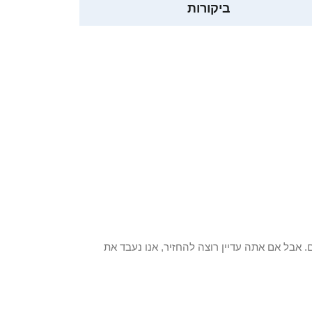
ביקורות
 פריט / ים. אבל אם אתה עדיין רוצה להחזיר, אנו נעבד את