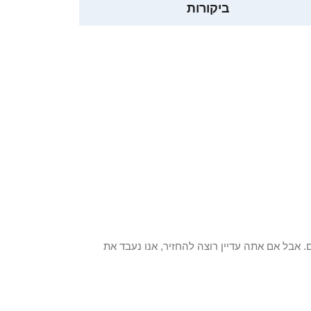
ביקורות
 פריט / ים. אבל אם אתה עדיין רוצה להחזיר, אנו נעבד את