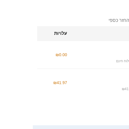
החזר כספי
עלויות
₪0.00
וח חינם
₪41.97