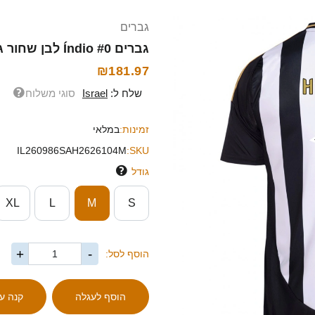
גברים
גברים Índio #0 לבן שחור ג'רזי ביתית 2025/26 חולצה קצרה
₪181.97
שלח ל:
Israel
סוגי משלוח
זמינות:
במלאי
IL260986SAH2626104M
SKU:
גודל
XL
L
M
S
+
-
הוסף לסל: