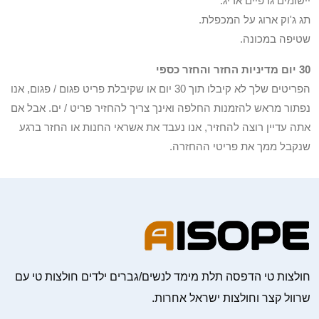
יישומים גרפיים אריג.
תג ג'וק ארוג על המכפלת.
שטיפה במכונה.
30 יום מדיניות החזר והחזר כספי
הפריטים שלך לא קיבלו תוך 30 יום או שקיבלת פריט פגום / פגום, אנו
נפתור מראש להזמנות החלפה ואינך צריך להחזיר פריט / ים. אבל אם
אתה עדיין רוצה להחזיר, אנו נעבד את אשראי החנות או החזר ברגע
שנקבל ממך את פריטי ההחזרה.
חולצות טי הדפסה תלת מימד לנשים/גברים ילדים חולצות טי עם
שרוול קצר וחולצות ישראל אחרות.