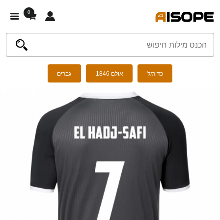
0
כדורגל
אולם 1846
גברים