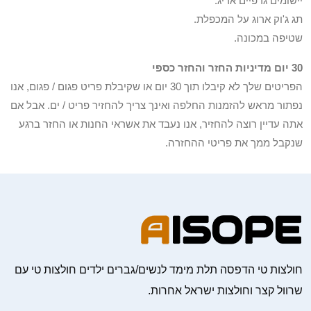
יישומים גרפיים אריג.
תג ג'וק ארוג על המכפלת.
שטיפה במכונה.
30 יום מדיניות החזר והחזר כספי
הפריטים שלך לא קיבלו תוך 30 יום או שקיבלת פריט פגום / פגום, אנו
נפתור מראש להזמנות החלפה ואינך צריך להחזיר פריט / ים. אבל אם
אתה עדיין רוצה להחזיר, אנו נעבד את אשראי החנות או החזר ברגע
שנקבל ממך את פריטי ההחזרה.
חולצות טי הדפסה תלת מימד לנשים/גברים ילדים חולצות טי עם
שרוול קצר וחולצות ישראל אחרות.