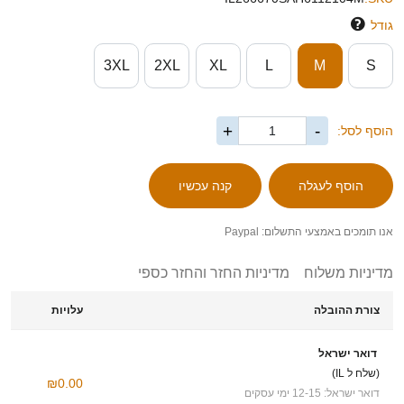
גודל
3XL
2XL
XL
L
M
S
+
-
הוסף לסל:
אנו תומכים באמצעי התשלום: Paypal
מדיניות משלוח
מדיניות החזר והחזר כספי
צורת ההובלה
עלויות
דואר ישראל
(שלח ל IL)
₪0.00
דואר ישראל: 12-15 ימי עסקים