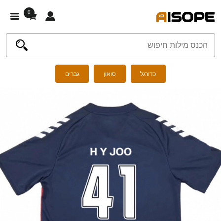
0
כדורגל
סואון
גברים