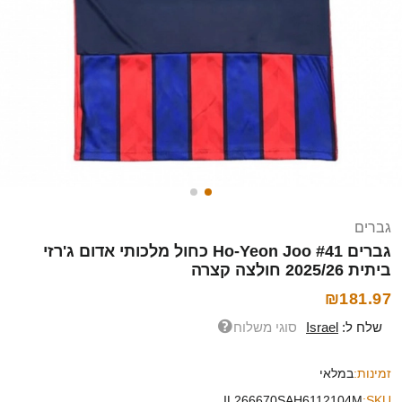
גברים
גברים Ho-Yeon Joo #41 כחול מלכותי אדום ג'רזי
ביתית 2025/26 חולצה קצרה
₪181.97
שלח ל:
Israel
סוגי משלוח
זמינות:
במלאי
IL266670SAH6112104M
SKU: