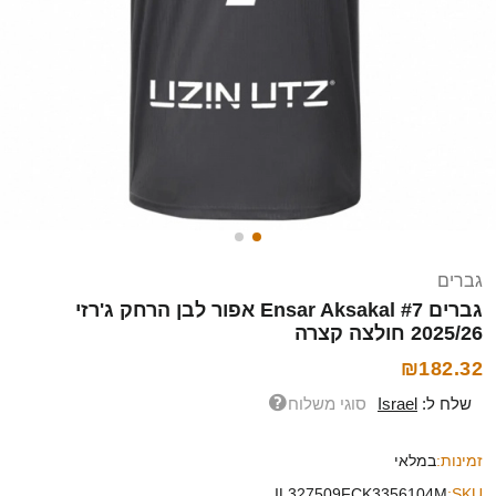
גברים
גברים Ensar Aksakal #7 אפור לבן הרחק ג'רזי
2025/26 חולצה קצרה
₪182.32
שלח ל:
Israel
סוגי משלוח
זמינות:
במלאי
IL327509FCK3356104M
SKU: