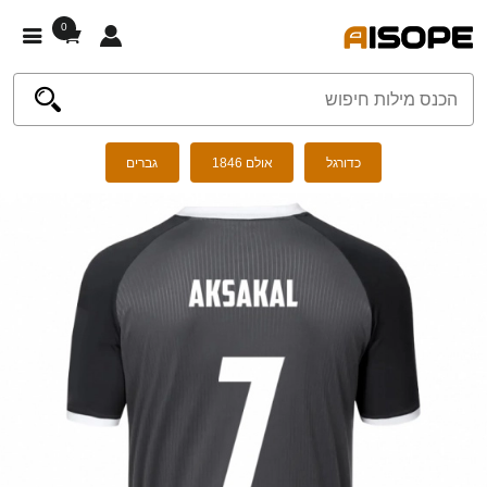
0
כדורגל
אולם 1846
גברים