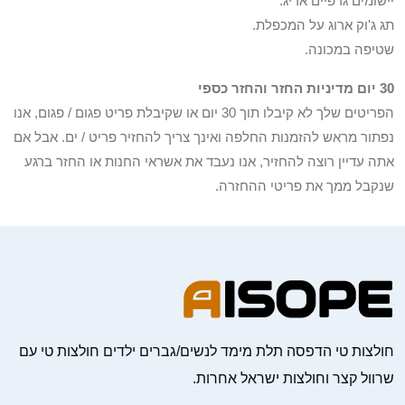
יישומים גרפיים אריג.
תג ג'וק ארוג על המכפלת.
שטיפה במכונה.
30 יום מדיניות החזר והחזר כספי
הפריטים שלך לא קיבלו תוך 30 יום או שקיבלת פריט פגום / פגום, אנו
נפתור מראש להזמנות החלפה ואינך צריך להחזיר פריט / ים. אבל אם
אתה עדיין רוצה להחזיר, אנו נעבד את אשראי החנות או החזר ברגע
שנקבל ממך את פריטי ההחזרה.
חולצות טי הדפסה תלת מימד לנשים/גברים ילדים חולצות טי עם
שרוול קצר וחולצות ישראל אחרות.