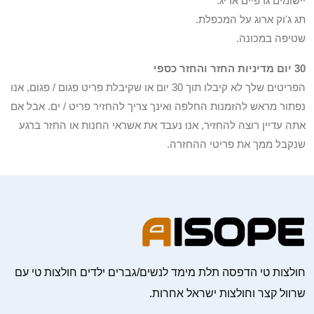
יישומים גרפיים אריג.
תג ג'וק ארוג על המכפלת.
שטיפה במכונה.
30 יום מדיניות החזר והחזר כספי
הפריטים שלך לא קיבלו תוך 30 יום או שקיבלת פריט פגום / פגום, אנו
נפתור מראש להזמנות החלפה ואינך צריך להחזיר פריט / ים. אבל אם
אתה עדיין רוצה להחזיר, אנו נעבד את אשראי החנות או החזר ברגע
שנקבל ממך את פריטי ההחזרה.
חולצות טי הדפסה תלת מימד לנשים/גברים ילדים חולצות טי עם
שרוול קצר וחולצות ישראל אחרות.