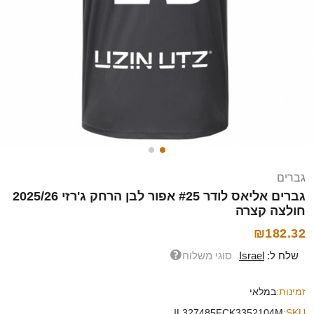
גברים
גברים אליאס לודר #25 אפור לבן הרחק ג'רזי 2025/26
חולצה קצרה
₪182.32
שלח ל:
Israel
סוגי משלוח
זמינות:
במלאי
IL327485FCK3352104M
SKU: