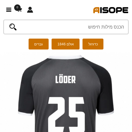
0
כדורגל
אולם 1846
גברים