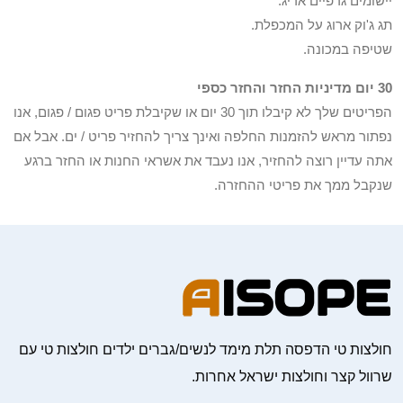
יישומים גרפיים אריג.
תג ג'וק ארוג על המכפלת.
שטיפה במכונה.
30 יום מדיניות החזר והחזר כספי
הפריטים שלך לא קיבלו תוך 30 יום או שקיבלת פריט פגום / פגום, אנו
נפתור מראש להזמנות החלפה ואינך צריך להחזיר פריט / ים. אבל אם
אתה עדיין רוצה להחזיר, אנו נעבד את אשראי החנות או החזר ברגע
שנקבל ממך את פריטי ההחזרה.
חולצות טי הדפסה תלת מימד לנשים/גברים ילדים חולצות טי עם
שרוול קצר וחולצות ישראל אחרות.