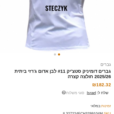
גברים
גברים דומיניק סטצ'יק #11 לבן אדום ג'רזי ביתית
2025/26 חולצה קצרה
₪182.32
שלח ל:
Israel
סוגי משלוח
זמינות:
במלאי
IL327224FCH3299104M
SKU: