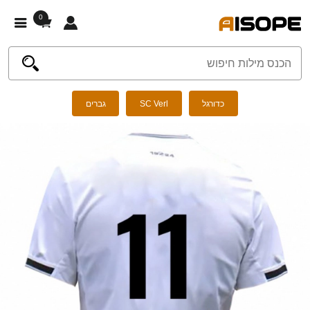
0
כדורגל
SC Verl
גברים