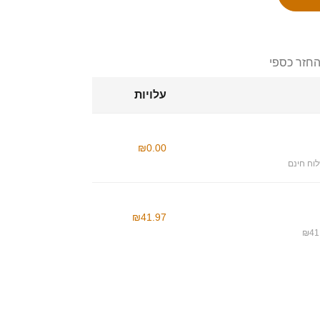
החזר כספי
עלויות
₪0.00
וח חינם
₪41.97