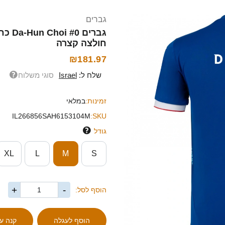
גברים
חולצה קצרה
₪181.97
שלח ל:
Israel
סוגי משלוח
זמינות:
במלאי
IL266856SAH6153104M
SKU:
גודל
XL
L
M
S
+
-
הוסף לסל: