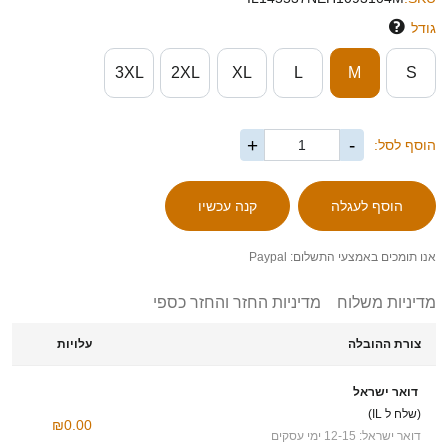
גודל
3XL
2XL
XL
L
M
S
+
-
הוסף לסל:
אנו תומכים באמצעי התשלום: Paypal
מדיניות משלוח
מדיניות החזר והחזר כספי
צורת ההובלה
עלויות
דואר ישראל
(שלח ל IL)
₪0.00
דואר ישראל: 12-15 ימי עסקים