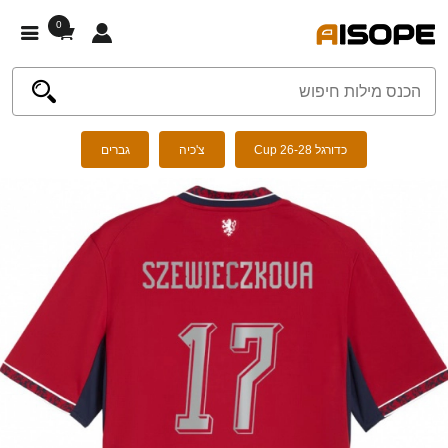
0
כדורגל Cup 26-28
צ'כיה
גברים