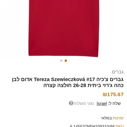
גברים
גברים צ'כיה Tereza Szewieczková #17 אדום לבן
כהה ג'רזי ביתית 26-28 חולצה קצרה
₪175.67
שלח ל:
Israel
סוגי משלוח
זמינות:
במלאי
IL145537NEH1093104M
SKU: