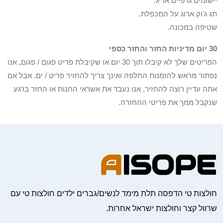
יישומים גרפיים אריג.
תג ג'וק ארוג על המכפלת.
שטיפה במכונה.
30 יום מדיניות החזר והחזר כספי
הפריטים שלך לא קיבלו תוך 30 יום או שקיבלת פריט פגום / פגום, אנו
נפתור מראש להזמנות החלפה ואינך צריך להחזיר פריט / ים. אבל אם
אתה עדיין רוצה להחזיר, אנו נעבד את אשראי החנות או החזר ברגע
שנקבל ממך את פריטי ההחזרה.
חולצות טי הדפסה תלת מימד לנשים/גברים ילדים חולצות טי עם
שרוול קצר וחולצות ישראל אחרות.