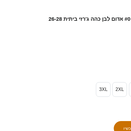
גברים צ'כיה פאבל קאצ׳ור #0 אדום לבן כהה ג'רזי ביתית 26-28
3XL
2XL