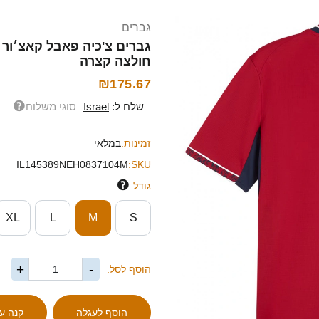
גברים
חולצה קצרה
₪175.67
שלח ל:
Israel
סוגי משלוח
זמינות:
במלאי
IL145389NEH0837104M
SKU:
גודל
XL
L
M
S
+
-
הוסף לסל: