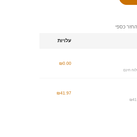
החזר כספי
עלויות
₪0.00
וח חינם
₪41.97