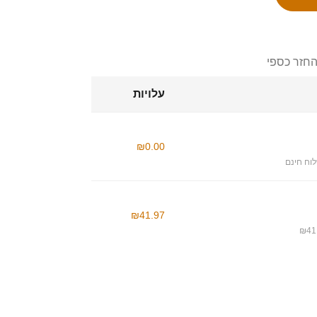
החזר כספי
עלויות
₪0.00
וח חינם
₪41.97