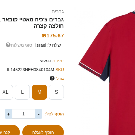
גברים
חולצה קצרה
₪175.67
שלח ל:
Israel
סוגי משלוח
זמינות:
במלאי
IL145223NEH0840104M
SKU:
גודל
XL
L
M
S
+
-
הוסף לסל: