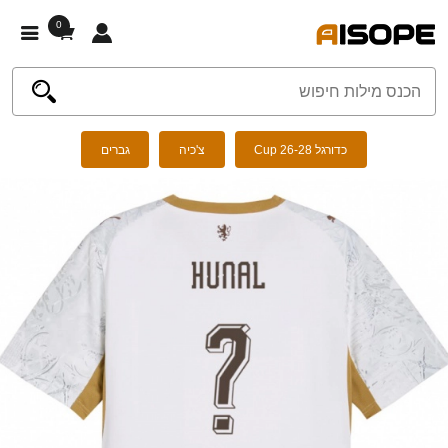
0
כדורגל Cup 26-28
צ'כיה
גברים