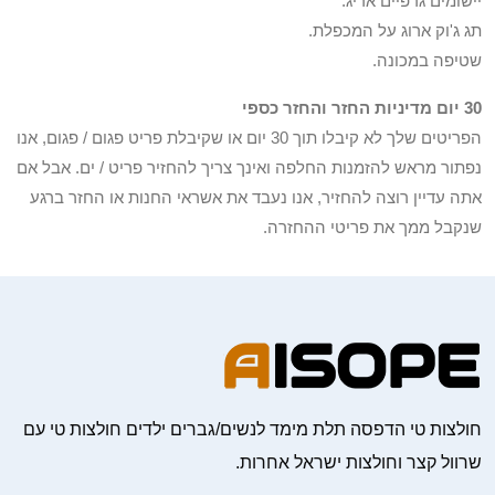
יישומים גרפיים אריג.
תג ג'וק ארוג על המכפלת.
שטיפה במכונה.
30 יום מדיניות החזר והחזר כספי
הפריטים שלך לא קיבלו תוך 30 יום או שקיבלת פריט פגום / פגום, אנו
נפתור מראש להזמנות החלפה ואינך צריך להחזיר פריט / ים. אבל אם
אתה עדיין רוצה להחזיר, אנו נעבד את אשראי החנות או החזר ברגע
שנקבל ממך את פריטי ההחזרה.
חולצות טי הדפסה תלת מימד לנשים/גברים ילדים חולצות טי עם
שרוול קצר וחולצות ישראל אחרות.