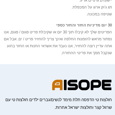
יישומים גרפיים אריג.
תג ג'וק ארוג על המכפלת.
שטיפה במכונה.
30 יום מדיניות החזר והחזר כספי
הפריטים שלך לא קיבלו תוך 30 יום או שקיבלת פריט פגום / פגום, אנו
נפתור מראש להזמנות החלפה ואינך צריך להחזיר פריט / ים. אבל אם
אתה עדיין רוצה להחזיר, אנו נעבד את אשראי החנות או החזר ברגע
שנקבל ממך את פריטי ההחזרה.
חולצות טי הדפסה תלת מימד לנשים/גברים ילדים חולצות טי עם
שרוול קצר וחולצות ישראל אחרות.