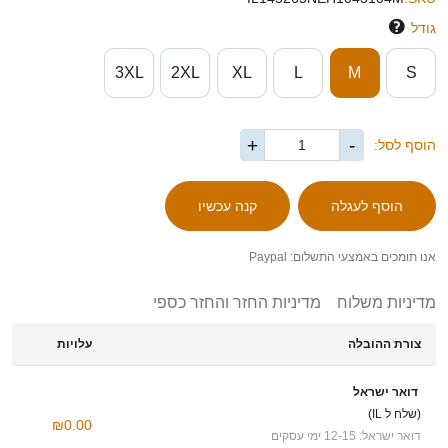
גודל
3XL
2XL
XL
L
M
S
+
-
הוסף לסל:
אנו תומכים באמצעי התשלום: Paypal
מדיניות משלוח
מדיניות החזר והחזר כספי
צורת ההובלה
עלויות
דואר ישראל
(שלח ל IL)
₪0.00
דואר ישראל: 12-15 ימי עסקים