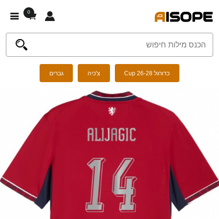
0
כדורגל Cup 26-28
צ'כיה
גברים