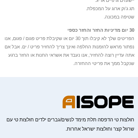
יישומים גרפיים אריג.
תג ג'וק ארוג על המכפלת.
שטיפה במכונה.
30 יום מדיניות החזר והחזר כספי
הפריטים שלך לא קיבלו תוך 30 יום או שקיבלת פריט פגום / פגום, אנו
נפתור מראש להזמנות החלפה ואינך צריך להחזיר פריט / ים. אבל אם
אתה עדיין רוצה להחזיר, אנו נעבד את אשראי החנות או החזר ברגע
שנקבל ממך את פריטי ההחזרה.
חולצות טי הדפסה תלת מימד לנשים/גברים ילדים חולצות טי עם
שרוול קצר וחולצות ישראל אחרות.