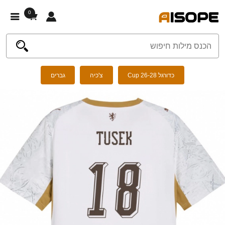
0
כדורגל Cup 26-28
צ'כיה
גברים