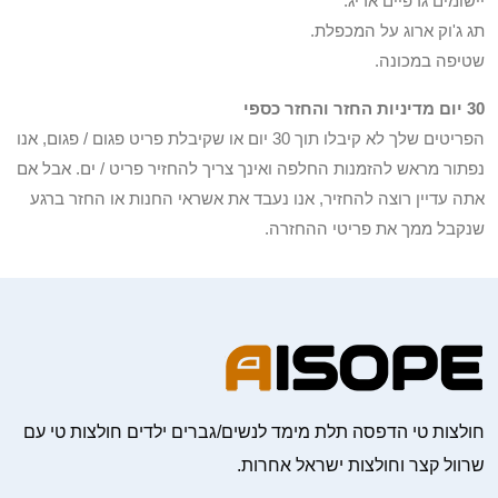
יישומים גרפיים אריג.
תג ג'וק ארוג על המכפלת.
שטיפה במכונה.
30 יום מדיניות החזר והחזר כספי
הפריטים שלך לא קיבלו תוך 30 יום או שקיבלת פריט פגום / פגום, אנו
נפתור מראש להזמנות החלפה ואינך צריך להחזיר פריט / ים. אבל אם
אתה עדיין רוצה להחזיר, אנו נעבד את אשראי החנות או החזר ברגע
שנקבל ממך את פריטי ההחזרה.
חולצות טי הדפסה תלת מימד לנשים/גברים ילדים חולצות טי עם
שרוול קצר וחולצות ישראל אחרות.