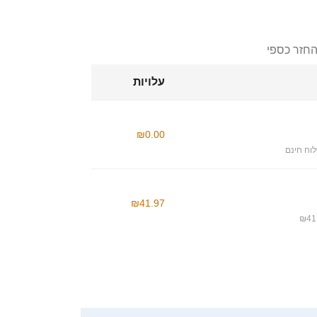
החזר כספי
עלויות
₪0.00
וח חינם
₪41.97