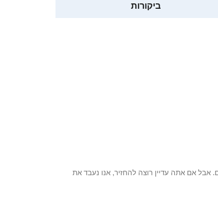
ביקורות
 פריט / ים. אבל אם אתה עדיין רוצה להחזיר, אנו נעבד את