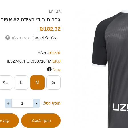
גברים
גברים בודי ראידט #2 אפור לבן הרחק ג'רזי 2025/26 חולצה קצרה
₪182.32
שלח ל:
Israel
סוגי משלוח
זמינות:
במלאי
IL327407FCK3337104M
SKU:
גודל
XL
L
M
S
+
-
הוסף לסל: