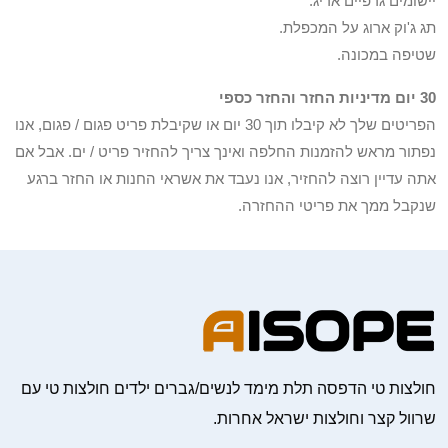
יישומים גרפיים אריג.
תג ג'וק ארוג על המכפלת.
שטיפה במכונה.
30 יום מדיניות החזר והחזר כספי
הפריטים שלך לא קיבלו תוך 30 יום או שקיבלת פריט פגום / פגום, אנו
נפתור מראש להזמנות החלפה ואינך צריך להחזיר פריט / ים. אבל אם
אתה עדיין רוצה להחזיר, אנו נעבד את אשראי החנות או החזר ברגע
שנקבל ממך את פריטי ההחזרה.
חולצות טי הדפסה תלת מימד לנשים/גברים ילדים חולצות טי עם
שרוול קצר וחולצות ישראל אחרות.