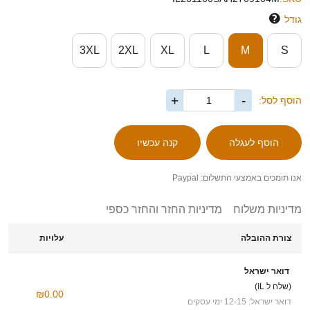
גודל
3XL
2XL
XL
L
M
S
+
-
הוסף לסל:
אנו תומכים באמצעי התשלום: Paypal
מדיניות משלוח
מדיניות החזר והחזר כספי
צורת ההובלה
עלויות
דואר ישראל
(שלח ל IL)
₪0.00
דואר ישראל: 12-15 ימי עסקים