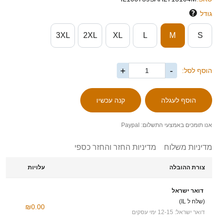
גודל
3XL
2XL
XL
L
M
S
+
-
הוסף לסל:
אנו תומכים באמצעי התשלום: Paypal
מדיניות משלוח
מדיניות החזר והחזר כספי
צורת ההובלה
עלויות
דואר ישראל
(שלח ל IL)
₪0.00
דואר ישראל: 12-15 ימי עסקים