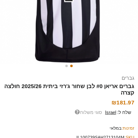
גברים
גברים אריאן #0 לבן שחור ג'רזי ביתית 2025/26 חולצה
קצרה
₪181.97
שלח ל:
Israel
סוגי משלוח
זמינות:
במלאי
IL100739SAH2713104M
SKU: