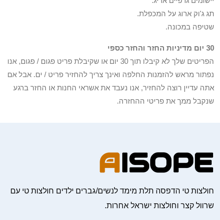
יישומים גרפיים אריג.
תג ג'וק ארוג על המכפלת.
שטיפה במכונה.
30 יום מדיניות החזר והחזר כספי
הפריטים שלך לא קיבלו תוך 30 יום או שקיבלת פריט פגום / פגום, אנו
נפתור מראש להזמנות החלפה ואינך צריך להחזיר פריט / ים. אבל אם
אתה עדיין רוצה להחזיר, אנו נעבד את אשראי החנות או החזר ברגע
שנקבל ממך את פריטי ההחזרה.
חולצות טי הדפסה תלת מימד לנשים/גברים ילדים חולצות טי עם
שרוול קצר וחולצות ישראל אחרות.