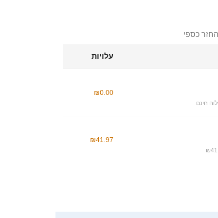
החזר כספי
עלויות
₪0.00
וח חינם
₪41.97