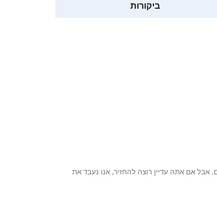
ביקורות
 פריט / ים. אבל אם אתה עדיין רוצה להחזיר, אנו נעבד את