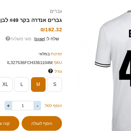
גברים
גברים אנדרה בקר #49 לבן שחור ג'רזי ביתית 2025/26 חולצה קצרה
₪182.32
שלח ל:
Israel
סוגי משלוח
זמינות:
במלאי
IL327536FCH3361104M
SKU:
גודל
XL
L
M
S
+
-
הוסף לסל: