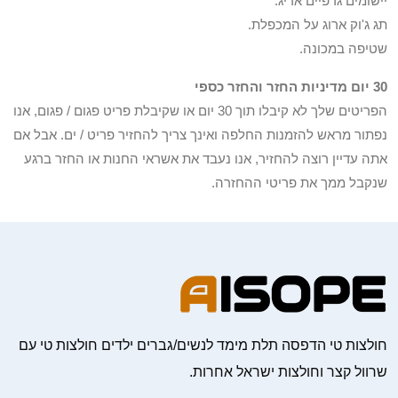
יישומים גרפיים אריג.
תג ג'וק ארוג על המכפלת.
שטיפה במכונה.
30 יום מדיניות החזר והחזר כספי
הפריטים שלך לא קיבלו תוך 30 יום או שקיבלת פריט פגום / פגום, אנו
נפתור מראש להזמנות החלפה ואינך צריך להחזיר פריט / ים. אבל אם
אתה עדיין רוצה להחזיר, אנו נעבד את אשראי החנות או החזר ברגע
שנקבל ממך את פריטי ההחזרה.
חולצות טי הדפסה תלת מימד לנשים/גברים ילדים חולצות טי עם
שרוול קצר וחולצות ישראל אחרות.