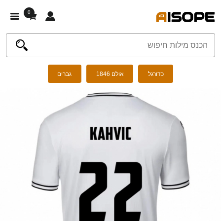
0
כדורגל
אולם 1846
גברים