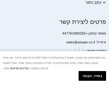
כתב ויתור
פרטים ליצירת קשר
מספר טלפון:+447761980356
אימייל: sales@aisope.co.il
כתובת משרד:
41 Devonshire Street Ground Floor Office 1 London W1G 7AJ
אנו משתמשים גם בקובצי Cookie ובטכנולוגיות דומות למטרות פרסום וניתוח. אם אתה
מנווט באתר שלנו, אתה מסכים לעיבוד המידע המתאים באתר שלנו. תוכל למצוא
United Kingdom
פרטים נוספים ב
מדיניות פרטיות
שלנו.
+44 7410 2065017
בסדר, הבנתי
הודעת וואטסאפ באינטרנט
Copyright © 2026.AISOPE CO., LTD All rights reserved.