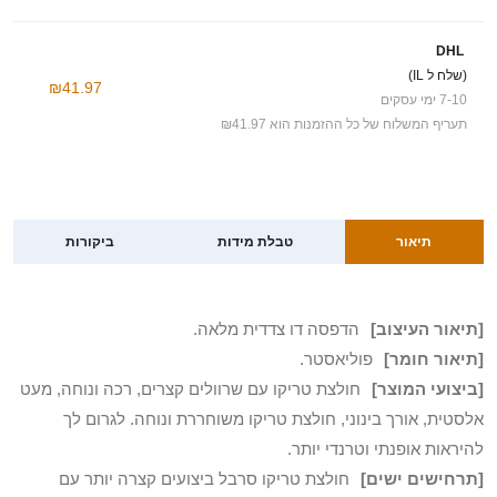
DHL
(שלח ל IL)
₪41.97
7-10 ימי עסקים
תעריף המשלוח של כל ההזמנות הוא ₪41.97
תיאור
טבלת מידות
ביקורות
[תיאור העיצוב]
הדפסה דו צדדית מלאה.
[תיאור חומר]
פוליאסטר.
[ביצועי המוצר]
חולצת טריקו עם שרוולים קצרים, רכה ונוחה, מעט
אלסטית, אורך בינוני, חולצת טריקו משוחררת ונוחה. לגרום לך
להיראות אופנתי וטרנדי יותר.
[תרחישים ישים]
חולצת טריקו סרבל ביצועים קצרה יותר עם