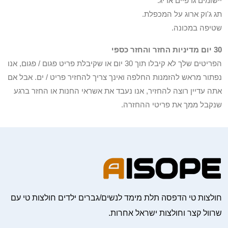
יישומים גרפיים אריג.
תג ג'וק ארוג על המכפלת.
שטיפה במכונה.
30 יום מדיניות החזר והחזר כספי
הפריטים שלך לא קיבלו תוך 30 יום או שקיבלת פריט פגום / פגום, אנו
נפתור מראש להזמנות החלפה ואינך צריך להחזיר פריט / ים. אבל אם
אתה עדיין רוצה להחזיר, אנו נעבד את אשראי החנות או החזר ברגע
שנקבל ממך את פריטי ההחזרה.
חולצות טי הדפסה תלת מימד לנשים/גברים ילדים חולצות טי עם
שרוול קצר וחולצות ישראל אחרות.