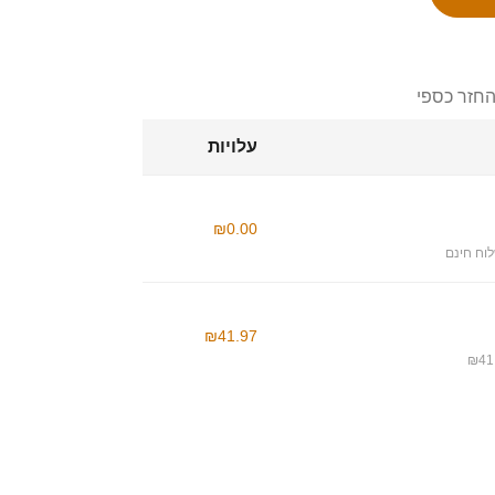
החזר כספי
עלויות
₪0.00
וח חינם
₪41.97