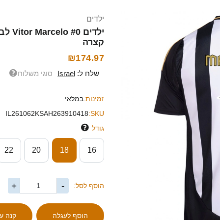
ילדים
קצרה
₪174.97
שלח ל:
Israel
סוגי משלוח
זמינות:
במלאי
IL261062KSAH263910418
SKU:
גודל
22
20
18
16
+
-
הוסף לסל: