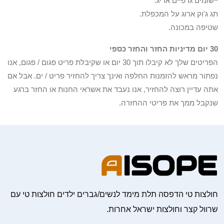
יישומים גרפיים אריג.
תג ג'וק ארוג על המכפלת.
שטיפה במכונה.
30 יום מדיניות החזר והחזר כספי
הפריטים שלך לא קיבלו תוך 30 יום או שקיבלת פריט פגום / פגום, אנו
נפתור מראש להזמנות החלפה ואינך צריך להחזיר פריט / ים. אבל אם
אתה עדיין רוצה להחזיר, אנו נעבד את אשראי החנות או החזר ברגע
שנקבל ממך את פריטי ההחזרה.
חולצות טי הדפסה תלת מימד לנשים/גברים ילדים חולצות טי עם
שרוול קצר וחולצות ישראל אחרות.