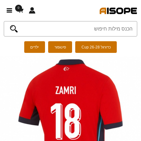
0
כדורגל Cup 26-28
סינגפור
ילדים