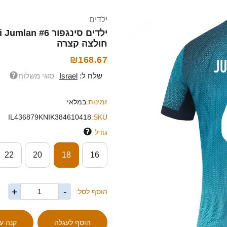
ילדים
חולצה קצרה
₪168.67
שלח ל:
Israel
סוגי משלוח
זמינות:
במלאי
IL436879KNIK384610418
SKU:
גודל
22
20
18
16
+
-
הוסף לסל: