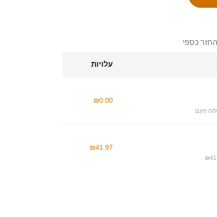
החזר כספי
עלויות
₪0.00
וח חינם
₪41.97