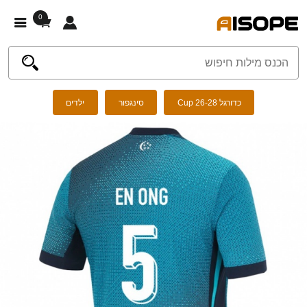
0
כדורגל Cup 26-28
סינגפור
ילדים