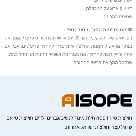
יישומים גרפיים אריג.
תג ג'וק ארוג על המכפלת.
שטיפה במכונה.
30 יום מדיניות החזר והחזר כספי
הפריטים שלך לא קיבלו תוך 30 יום או שקיבלת פריט פגום / פגום, אנו
נפתור מראש להזמנות החלפה ואינך צריך להחזיר פריט / ים. אבל אם
אתה עדיין רוצה להחזיר, אנו נעבד את אשראי החנות או החזר ברגע
שנקבל ממך את פריטי ההחזרה.
חולצות טי הדפסה תלת מימד לנשים/גברים ילדים חולצות טי עם
שרוול קצר וחולצות ישראל אחרות.