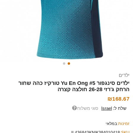
ילדים
ילדים סינגפור Yu En Ong #5 טורקיז כהה שחור
הרחק ג'רזי 26-28 חולצה קצרה
₪168.67
שלח ל:
Israel
סוגי משלוח
זמינות:
במלאי
IL436843KNIK384010418
SKU: