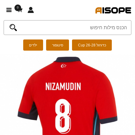
0
כדורגל Cup 26-28
סינגפור
ילדים