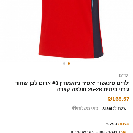
ילדים
ילדים סינגפור יאסיר ניזאמודין #8 אדום לבן שחור
ג'רזי ביתית 26-28 חולצה קצרה
₪168.67
שלח ל:
Israel
סוגי משלוח
זמינות:
במלאי
IL436924KNIH385410418
SKU: