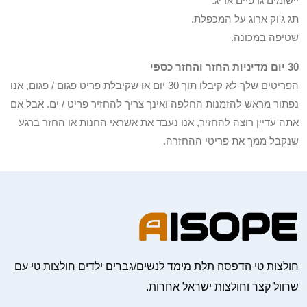
יישומים גרפיים אריג.
תג ג'וק ארוג על המכפלת.
שטיפה במכונה.
30 יום מדיניות החזר והחזר כספי
הפריטים שלך לא קיבלו תוך 30 יום או שקיבלת פריט פגום / פגום, אנו
נפתור מראש להזמנות החלפה ואינך צריך להחזיר פריט / ים. אבל אם
אתה עדיין רוצה להחזיר, אנו נעבד את אשראי החנות או החזר ברגע
שנקבל ממך את פריטי ההחזרה.
חולצות טי הדפסה תלת מימד לנשים/גברים ילדים חולצות טי עם
שרוול קצר וחולצות ישראל אחרות.