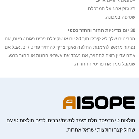
יישומים גרפיים אריג.
תג ג'וק ארוג על המכפלת.
שטיפה במכונה.
30 יום מדיניות החזר והחזר כספי
הפריטים שלך לא קיבלו תוך 30 יום או שקיבלת פריט פגום / פגום, אנו
נפתור מראש להזמנות החלפה ואינך צריך להחזיר פריט / ים. אבל אם
אתה עדיין רוצה להחזיר, אנו נעבד את אשראי החנות או החזר ברגע
שנקבל ממך את פריטי ההחזרה.
חולצות טי הדפסה תלת מימד לנשים/גברים ילדים חולצות טי עם
שרוול קצר וחולצות ישראל אחרות.