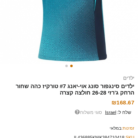
ילדים
ילדים סינגפור סונג אוי-יאנג #7 טורקיז כהה שחור
הרחק ג'רזי 26-28 חולצה קצרה
₪168.67
שלח ל:
Israel
סוגי משלוח
זמינות:
במלאי
IL436885KNIK384710418
SKU: