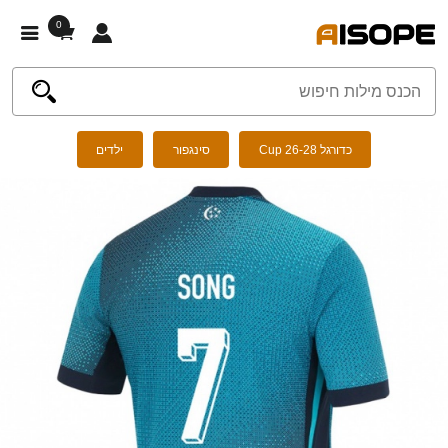
0
כדורגל Cup 26-28
סינגפור
ילדים