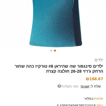
ילדים
ילדים סינגפור שה שהיראן #8 טורקיז כהה שחור
הרחק ג'רזי 26-28 חולצה קצרה
₪168.67
שלח ל:
Israel
סוגי משלוח
זמינות:
במלאי
IL436915KNIK385210418
SKU: