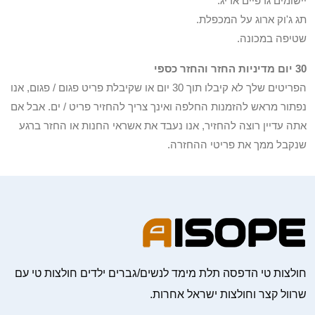
יישומים גרפיים אריג.
תג ג'וק ארוג על המכפלת.
שטיפה במכונה.
30 יום מדיניות החזר והחזר כספי
הפריטים שלך לא קיבלו תוך 30 יום או שקיבלת פריט פגום / פגום, אנו
נפתור מראש להזמנות החלפה ואינך צריך להחזיר פריט / ים. אבל אם
אתה עדיין רוצה להחזיר, אנו נעבד את אשראי החנות או החזר ברגע
שנקבל ממך את פריטי ההחזרה.
חולצות טי הדפסה תלת מימד לנשים/גברים ילדים חולצות טי עם
שרוול קצר וחולצות ישראל אחרות.