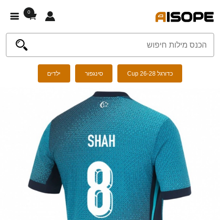
0
כדורגל Cup 26-28
סינגפור
ילדים