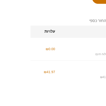
החזר כספי
עלויות
₪0.00
וח חינם
₪41.97