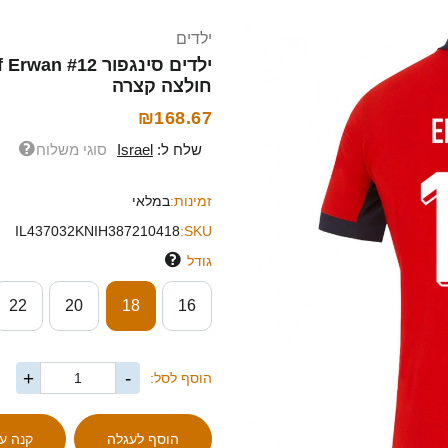
ילדים
חולצה קצרה
₪168.67
שלח ל:
Israel
סוגי משלוח
זמינות:
במלאי
IL437032KNIH387210418
SKU:
גודל
22
20
18
16
+
-
הוסף לסל: